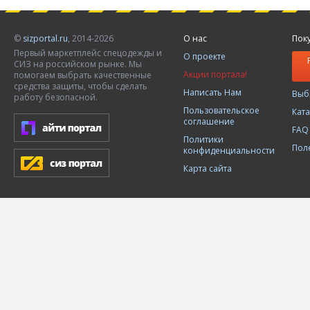
©
sizportal.ru
, 2014-2026
О нас
Пок
Первый маркетплейс спецодежды и
О проекте
СИЗ на российском рынке. Мы
Акции портала!
помогаем выбрать качественные
средства защиты, чтобы сделать
Написать Нам
Выб
работу безопасной.
Пользовательское
Кат
соглашение
FAQ
Политики
Пол
конфиденциальности
Карта сайта