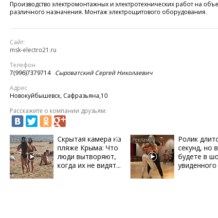
Производство электромонтажных и электротехнических работ на объе
различного назначения. Монтаж электрощитового оборудования.
Сайт:
msk-electro21.ru
Телефон
7(996)7379714
Сыроватский Сергей Николаевич
Адрес
Новокуйбышевск, Сафразьяна,10
Расскажите о компании друзьям:
Скрытая камера на
Ролик длит
i
пляже Крыма: Что
секунд, но 
люди вытворяют,
будете в ш
когда их не видят...
увиденного