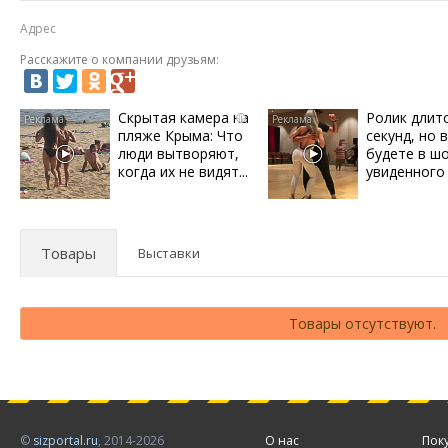
Адрес
Расскажите о компании друзьям:
Скрытая камера на
Ролик длит
i
пляже Крыма: Что
секунд, но 
люди вытворяют,
будете в ш
когда их не видят...
увиденного
Товары
Выставки
Товары отсутствуют.
©
sizportal.ru
, 2014-2026
О нас
Пок