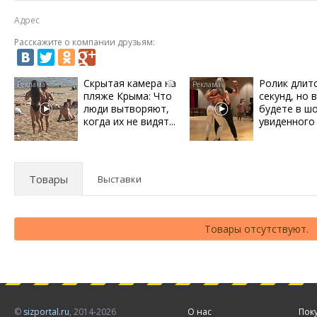
Адрес
Расскажите о компании друзьям:
Скрытая камера на
Ролик длит
i
пляже Крыма: Что
секунд, но 
люди вытворяют,
будете в ш
когда их не видят...
увиденного
Товары
Выставки
Товары отсутствуют.
©
sizportal.ru
, 2014-2026
О нас
Пок