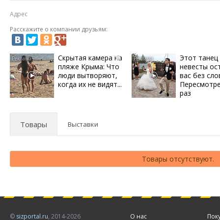
Адрес
Расскажите о компании друзьям:
Скрытая камера на
Этот танец
i
пляже Крыма: Что
невесты ос
люди вытворяют,
вас без сло
когда их не видят...
Пересмотре
раз
Товары
Выставки
Товары отсутствуют.
©
sizportal.ru
, 2014-2026
О нас
Пок