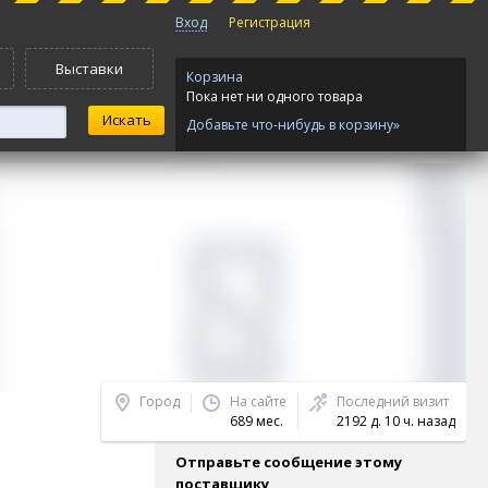
Вход
Регистрация
Выставки
Корзина
Пока нет ни одного товара
Добавьте что-нибудь в корзину»
Город
На сайте
Последний визит
689 мес.
2192 д. 10 ч. назад
Отправьте сообщение этому
поставщику