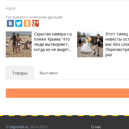
Адрес
Расскажите о компании друзьям:
Скрытая камера на
Этот танец
i
пляже Крыма: Что
невесты ос
люди вытворяют,
вас без сло
когда их не видят...
Пересмотре
раз
Товары
Выставки
©
sizportal.ru
, 2014-2026
О нас