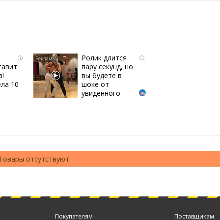
Ролик длится
i
i
тавит
пару секунд, но
в!
вы будете в
ла 10
шоке от
увиденного
Товары отсутствуют.
Покупателям
Поставщикам