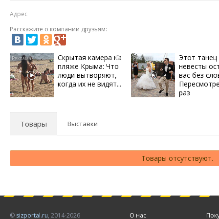
Адрес
Расскажите о компании друзьям:
Скрытая камера на
Этот танец
i
пляже Крыма: Что
невесты ос
люди вытворяют,
вас без сло
когда их не видят...
Пересмотре
раз
Товары
Выставки
Товары отсутствуют.
©
sizportal.ru
, 2014-2026
О нас
Пок