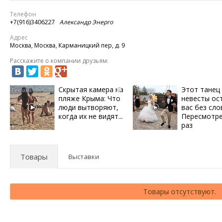
Телефон
+7(916)3406227
Александр Энерго
Адрес
Москва, Москва, Карманицкий пер, д. 9
Расскажите о компании друзьям:
Скрытая камера на
Этот танец
i
пляже Крыма: Что
невесты ос
люди вытворяют,
вас без сло
когда их не видят...
Пересмотре
раз
Товары
Выставки
Товары отсутствуют.