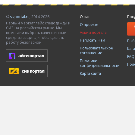
©
sizportal.ru
, 2014-2026
О нас
Пок
Первый маркетплейс спецодежды и
О проекте
СИЗ на российском рынке. Мы
Акции портала!
помогаем выбрать качественные
средства защиты, чтобы сделать
Написать Нам
Выб
работу безопасной.
Пользовательское
Кат
соглашение
FAQ
Политики
Пол
конфиденциальности
Карта сайта