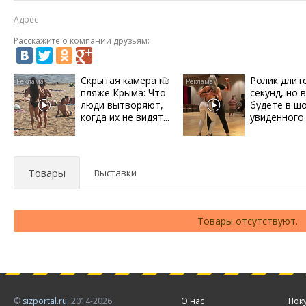
Адрес
Расскажите о компании друзьям:
Скрытая камера на
Ролик длит
i
пляже Крыма: Что
секунд, но 
люди вытворяют,
будете в ш
когда их не видят...
увиденного
Товары
Выставки
Товары отсутствуют.
©
sizportal.ru
, 2014-2026
О нас
Пок