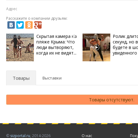
Адрес
Расскажите о компании друзьям:
Скрытая камера на
Ролик длит
i
пляже Крыма: Что
секунд, но 
люди вытворяют,
будете в ш
когда их не видят...
увиденного
Товары
Выставки
Товары отсутствуют.
©
sizportal.ru
, 2014-2026
О нас
Пок