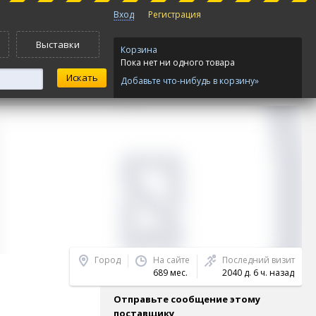
Вход
Регистрация
Выставки
Корзина
Пока нет ни одного товара
Добавьте что-нибудь в корзину»
Город
На сайте
Последний визит
689 мес.
2040 д. 6 ч. назад
Отправьте сообщение этому
поставщику