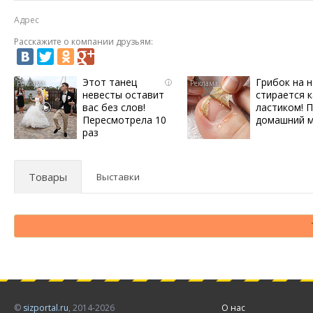
Адрес
Расскажите о компании друзьям:
Этот танец
Грибок на н
i
невесты оставит
стирается к
вас без слов!
ластиком! 
Пересмотрела 10
домашний 
раз
Товары
Выставки
©
sizportal.ru
, 2014-2026
О нас