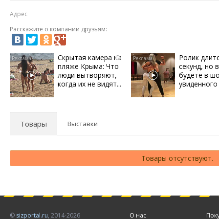
Адрес
Расскажите о компании друзьям:
Скрытая камера на
Ролик длит
i
пляже Крыма: Что
секунд, но 
люди вытворяют,
будете в ш
когда их не видят...
увиденного
Товары
Выставки
Товары отсутствуют.
©
sizportal.ru
, 2014-2026
О нас
Пок