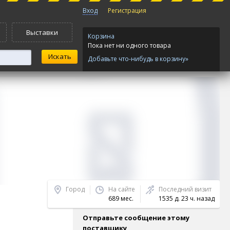
Вход
Регистрация
Выставки
Корзина
Пока нет ни одного товара
Добавьте что-нибудь в корзину»
Город
На сайте
Последний визит
689 мес.
1535 д. 23 ч. назад
Отправьте сообщение этому
поставщику