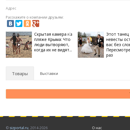
Адрес
Расскажите о компании друзьям:
Скрытая камера на
Этот танец
i
пляже Крыма: Что
невесты ос
люди вытворяют,
вас без сло
когда их не видят...
Пересмотре
раз
Товары
Выставки
©
sizportal.ru
, 2014-2026
О нас