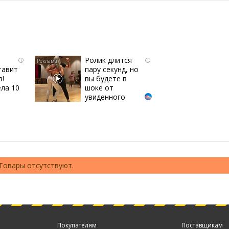
Ролик длится
i
i
тавит
пару секунд, но
в!
вы будете в
ла 10
шоке от
увиденного
Товары отсутствуют.
Покупателям
Поставщикам