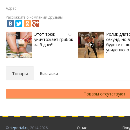
Адрес
Расскажите о компании друзьям:
Этот трюк
Ролик длит
i
уничтожает грибок
секунд, но 
за 5 дней!
будете в ш
увиденного
Товары
Выставки
Товары отсутствуют.
©
sizportal.ru
, 2014-2026
О нас
Пок