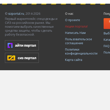
©
sizportal.ru
, 2014-2026
О нас
Пок
Первый маркетплейс спецодежды и
О проекте
СИЗ на российском рынке. Мы
Акции портала!
помогаем выбрать качественные
средства защиты, чтобы сделать
Написать Нам
Выб
работу безопасной.
Пользовательское
Кат
соглашение
FAQ
Политики
Пол
конфиденциальности
Карта сайта