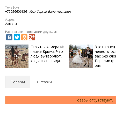
Телефон
+77056606136
Ким Сергей Валентинович
Адрес
Алматы
Расскажите о компании друзьям:
Скрытая камера на
Этот танец
i
пляже Крыма: Что
невесты ос
люди вытворяют,
вас без сло
когда их не видят...
Пересмотре
раз
Товары
Выставки
Товары отсутствуют.