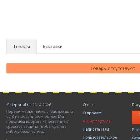
Товары
Выставки
Товары отсутствуют.
©
sizportal.ru
, 2014-2026
О нас
Пок
Первый маркетплейс спецодежды и
О проекте
СИЗ на российском рынке. Мы
Акции портала!
помогаем выбрать качественные
средства защиты, чтобы сделать
Написать Нам
Выб
работу безопасной.
Пользовательское
Кат