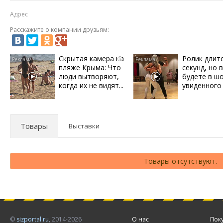
Адрес
Расскажите о компании друзьям:
Скрытая камера на
Ролик длит
i
пляже Крыма: Что
секунд, но 
люди вытворяют,
будете в ш
когда их не видят...
увиденного
Товары
Выставки
Товары отсутствуют.
©
sizportal.ru
, 2014-2026
О нас
Пок