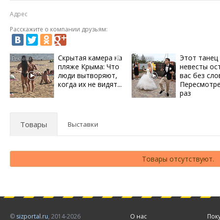
Адрес
Расскажите о компании друзьям:
Скрытая камера на
Этот танец
i
пляже Крыма: Что
невесты ос
люди вытворяют,
вас без сло
когда их не видят...
Пересмотре
раз
Товары
Выставки
Товары отсутствуют.
©
sizportal.ru
, 2014-2026
О нас
Пок