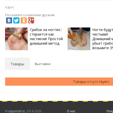
Адрес
Расскажите о компании друзьям:
Грибок на ногтях
Ногти буду
i
стирается как
чистыми!
ластиком! Простой
Домашний 
домашний метод
убьет грибо
возьмите 
Товары
Выставки
Товары отсутствуют.
©
sizportal.ru
, 2014-2026
О нас
Пок