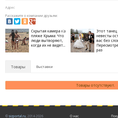
Адрес
Расскажите о компании друзьям:
Скрытая камера на
Этот танец
i
пляже Крыма: Что
невесты ос
люди вытворяют,
вас без сло
когда их не видят...
Пересмотре
раз
Товары
Выставки
Товары отсутствуют.
©
sizportal.ru
, 2014-2026
О нас
Пок