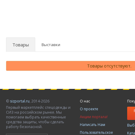
Товары
Выставки
Товары отсутствуют.
©
sizportal.ru
, 2014-2026
О нас
Пок
Первый маркетплейс спецодежды и
О проекте
СИЗ на российском рынке. Мы
Акции портала!
помогаем выбрать качественные
средства защиты, чтобы сделать
Написать Нам
Выб
работу безопасной.
Пользовательское
Кат