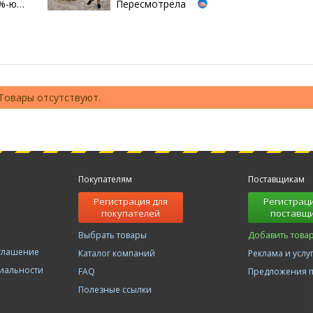
3%-ю…
Пересмотрела
10 раз
Товары отсутствуют.
Покупателям
Поставщикам
Регистрация для
Регистраци
покупателей
поставщ
Выбрать товары
Добавить това
оглашение
Каталог компаний
Реклама и услу
иальности
FAQ
Предложения 
Полезные ссылки