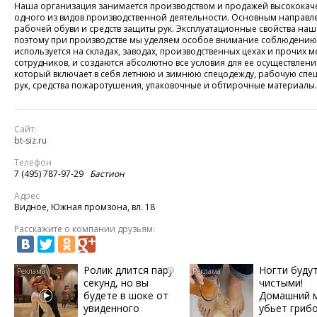
Наша организация занимается производством и продажей высококаче
одного из видов производственной деятельности. Основным направл
рабочей обуви и средств защиты рук. Эксплуатационные свойства на
поэтому при производстве мы уделяем особое внимание соблюдению 
используется на складах, заводах, производственных цехах и прочих 
сотрудников, и создаются абсолютно все условия для ее осуществле
который включает в себя летнюю и зимнюю спецодежду, рабочую спец
рук, средства пожаротушения, упаковочные и обтирочные материалы.
Сайт:
bt-siz.ru
Телефон
7 (495) 787-97-29
Бастион
Адрес
Видное, Южная промзона, вл. 18
Расскажите о компании друзьям:
Ролик длится пару
Ногти буду
i
секунд, но вы
чистыми!
будете в шоке от
Домашний 
увиденного
убьет грибо