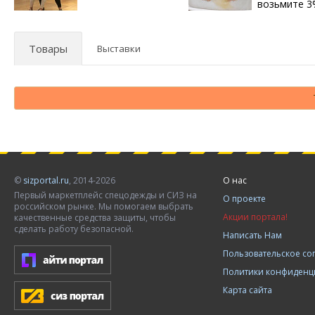
возьмите 
Товары
Выставки
©
sizportal.ru
, 2014-2026
О нас
Первый маркетплейс спецодежды и СИЗ на
О проекте
российском рынке. Мы помогаем выбрать
Акции портала!
качественные средства защиты, чтобы
сделать работу безопасной.
Написать Нам
Пользовательское с
Политики конфиденц
Карта сайта