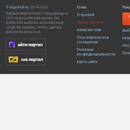
©
sizportal.ru
, 2014-2026
О нас
Пок
Первый маркетплейс спецодежды и
О проекте
СИЗ на российском рынке. Мы
Акции портала!
помогаем выбрать качественные
средства защиты, чтобы сделать
Написать Нам
Выб
работу безопасной.
Пользовательское
Кат
соглашение
FAQ
Политики
Пол
конфиденциальности
Карта сайта