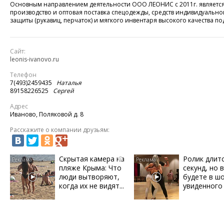
Основным направлением деятельности ООО ЛЕОНИС с 2011г. являетс
производство и оптовая поставка спецодежды, средств индивидуально
защиты (рукавиц, перчаток) и мягкого инвентаря высокого качества под
Сайт:
leonis-ivanovo.ru
Телефон
7(493)2459435
Наталья
89158226525
Сергей
Адрес
Иваново, Поляковой д. 8
Расскажите о компании друзьям:
Скрытая камера на
Ролик длит
i
пляже Крыма: Что
секунд, но 
люди вытворяют,
будете в ш
когда их не видят...
увиденного