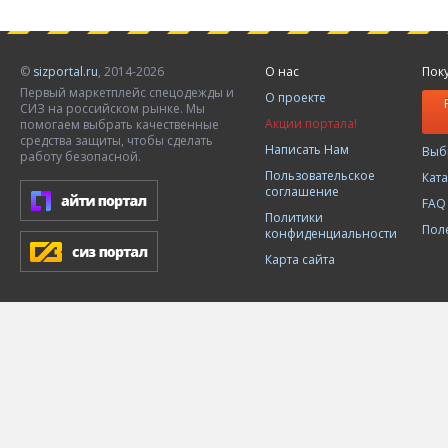
©
sizportal.ru
, 2014-2026
О нас
Пок
Первый маркетплейс спецодежды и
О проекте
СИЗ на российском рынке. Мы
Акции портала!
помогаем выбрать качественные
средства защиты, чтобы сделать
Написать Нам
Выб
работу безопасной.
Пользовательское
Кат
соглашение
FAQ
Политики
Пол
конфиденциальности
Карта сайта