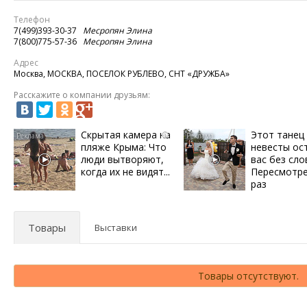
Телефон
7(499)393-30-37
Месропян Элина
7(800)775-57-36
Месропян Элина
Адрес
Москва, МОСКВА, ПОСЕЛОК РУБЛЕВО, СНТ «ДРУЖБА»
Расскажите о компании друзьям:
Скрытая камера на
Этот танец
i
пляже Крыма: Что
невесты ос
люди вытворяют,
вас без сло
когда их не видят...
Пересмотре
раз
Товары
Выставки
Товары отсутствуют.