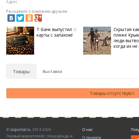
Адрес
Расскажите о компании друзьям:
Т-Банк выпустил
Скрытая ка
i
карты с запахом!
пляже Крым
люди вытво
когда их не 
Товары
Выставки
Товары отсутствуют.
©
sizportal.ru
, 2014-2026
О нас
Пок
Первый маркетплейс спецодежды и
О проекте