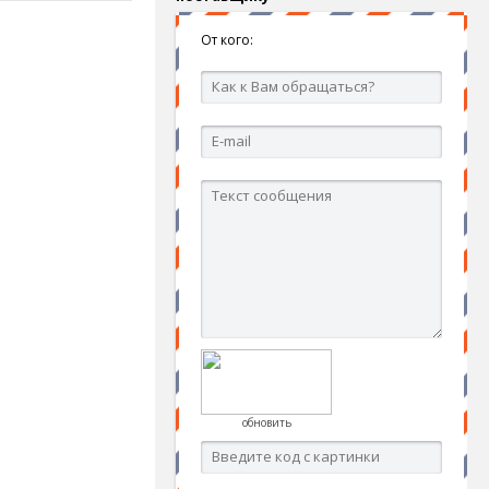
От кого:
обновить