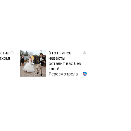
устил
Этот танец
i
i
ахом!
невесты
оставит вас без
слов!
Пересмотрела
10 раз