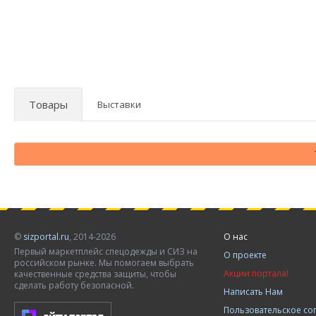
Товары
Выставки
©
sizportal.ru
, 2014-2026
О нас
Первый маркетплейс спецодежды и СИЗ на
О проекте
российском рынке. Мы помогаем выбрать
Акции портала!
качественные средства защиты, чтобы
сделать работу безопасной.
Написать Нам
Пользовательское с