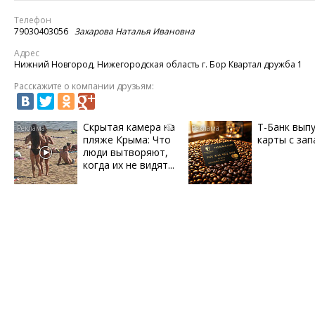
Телефон
79030403056
Захарова Наталья Ивановна
Адрес
Нижний Новгород, Нижегородская область г. Бор Квартал дружба 1
Расскажите о компании друзьям:
Скрытая камера на
Т-Банк вып
i
пляже Крыма: Что
карты с зап
люди вытворяют,
когда их не видят...