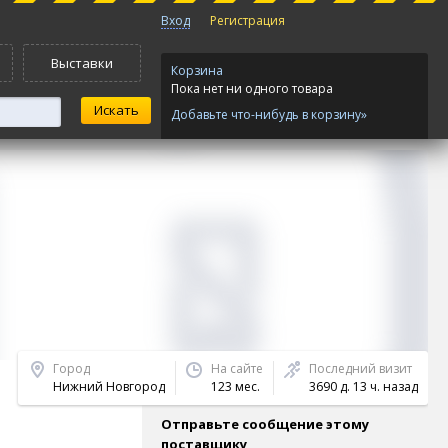
Вход
Регистрация
Выставки
Корзина
Пока нет ни одного товара
Добавьте что-нибудь в корзину»
Город
На сайте
Последний визит
Нижний Новгород
123 мес.
3690 д. 13 ч. назад
Отправьте сообщение этому
поставщику