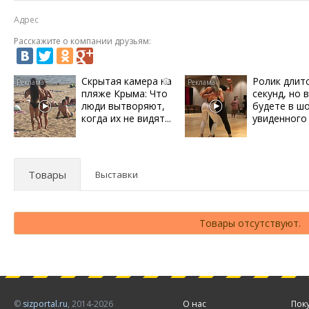
Адрес
Расскажите о компании друзьям:
Скрытая камера на
Ролик длит
i
пляже Крыма: Что
секунд, но 
люди вытворяют,
будете в ш
когда их не видят...
увиденного
Товары
Выставки
Товары отсутствуют.
©
sizportal.ru
, 2014-2026
О нас
Пок