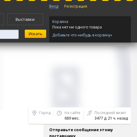
Вход
Регистрация
Выставки
Корзина
Пока нет ни одного товара
Добавьте что-нибудь в корзину»
Город
На сайте
Последний визит
689 мес.
3477 д. 21 ч. назад
Отправьте сообщение этому
поставщику