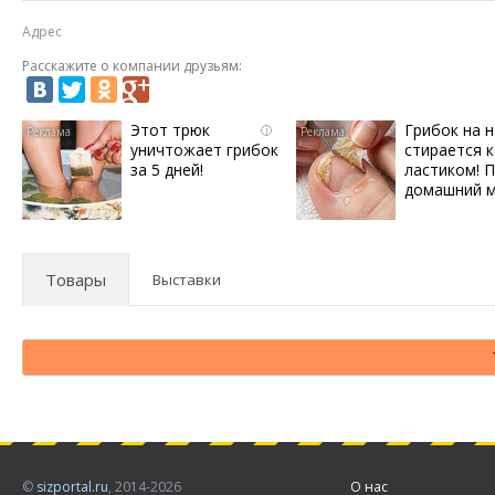
Адрес
Расскажите о компании друзьям:
Этот трюк
Грибок на н
i
уничтожает грибок
стирается к
за 5 дней!
ластиком! 
домашний 
Товары
Выставки
©
sizportal.ru
, 2014-2026
О нас