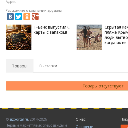
Адрес
Расскажите о компании друзьям:
Т-Банк выпустил
Скрытая ка
i
карты с запахом!
пляже Крым
люди вытво
когда их не 
Товары
Выставки
Товары отсутствуют.
©
sizportal.ru
, 2014-2026
О нас
Пок
Первый маркетплейс спецодежды и
О проекте