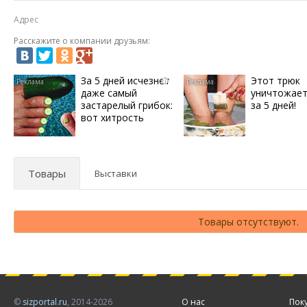
Адрес
Расскажите о компании друзьям:
За 5 дней исчезнет
Этот трюк
i
даже самый
уничтожает
застарелый грибок:
за 5 дней!
вот хитрость
Товары
Выставки
Товары отсутствуют.
©
sizportal.ru
, 2014-2026
О нас
Пок