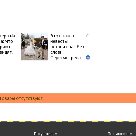
мера на
Этот танец
i
i
а: Что
невесты
ряют,
оставит вас без
видят...
слов!
Пересмотрела
10 раз
Товары отсутствуют.
Покупателям
Поставщикам