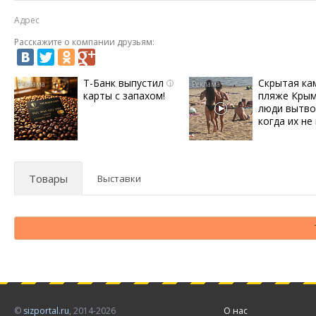
Адрес
Расскажите о компании друзьям:
Т-Банк выпустил
Скрытая ка
i
карты с запахом!
пляже Крым
люди вытво
когда их не 
Товары
Выставки
©
sizportal.ru
, 2014-2026
О нас