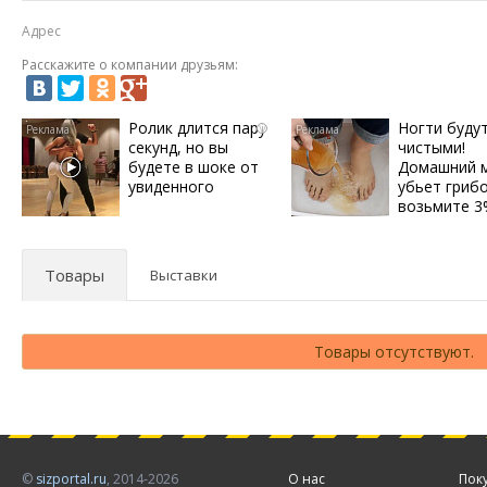
Адрес
Расскажите о компании друзьям:
Ролик длится пару
Ногти буду
i
секунд, но вы
чистыми!
будете в шоке от
Домашний 
увиденного
убьет грибо
возьмите 
Товары
Выставки
Товары отсутствуют.
©
sizportal.ru
, 2014-2026
О нас
Пок