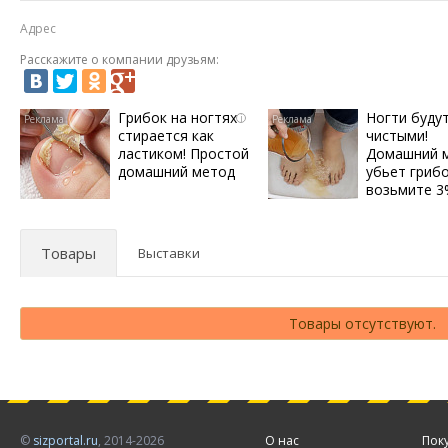
Адрес
Расскажите о компании друзьям:
Грибок на ногтях
Ногти буду
i
стирается как
чистыми!
ластиком! Простой
Домашний 
домашний метод
убьет грибо
возьмите 
Товары
Выставки
Товары отсутствуют.
©
sizportal.ru
, 2014-2026
О нас
Пок