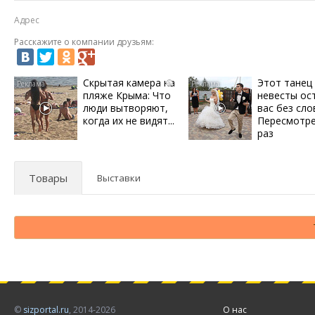
Адрес
Расскажите о компании друзьям:
Скрытая камера на
Этот танец
i
пляже Крыма: Что
невесты ос
люди вытворяют,
вас без сло
когда их не видят...
Пересмотре
раз
Товары
Выставки
©
sizportal.ru
, 2014-2026
О нас