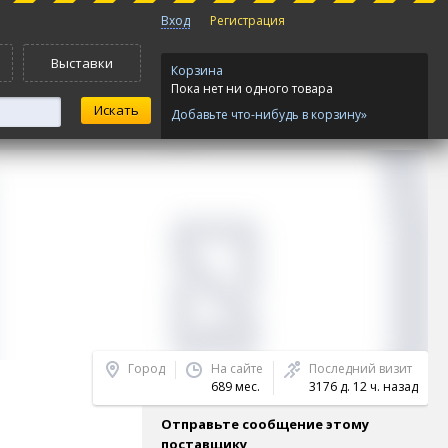
Вход
Регистрация
Выставки
Корзина
Пока нет ни одного товара
Добавьте что-нибудь в корзину»
Город
На сайте
Последний визит
689 мес.
3176 д. 12 ч. назад
Отправьте сообщение этому
поставщику