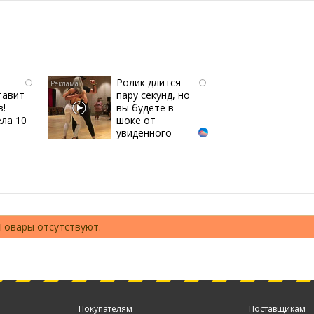
Ролик длится
i
i
тавит
пару секунд, но
в!
вы будете в
ла 10
шоке от
увиденного
Товары отсутствуют.
Покупателям
Поставщикам