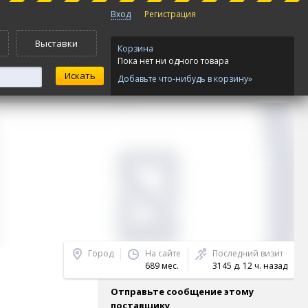
Вход
Регистрация
Выставки
Корзина
Пока нет ни одного товара
Добавьте что-нибудь в корзину»
Город
На сайте
Последний визит
689 мес.
3145 д. 12 ч. назад
Отправьте сообщение этому
поставщику