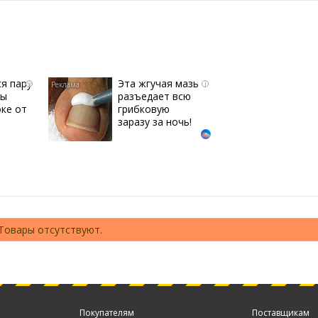
ся пару
Эта жгучая мазь
i
i
вы
разъедает всю
оке от
грибковую
заразу за ночь!
Товары отсутствуют.
Покупателям
Поставщикам