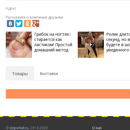
Адрес
Расскажите о компании друзьям:
Грибок на ногтях
Ролик длит
i
стирается как
секунд, но 
ластиком! Простой
будете в ш
домашний метод
увиденного
Товары
Выставки
©
sizportal.ru
, 2014-2026
О нас