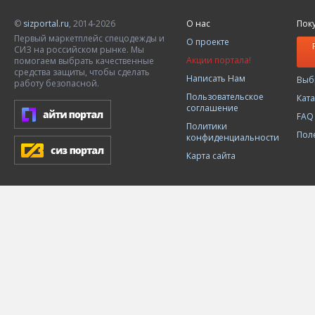
©
sizportal.ru
, 2014-2026
О нас
Пок
Первый маркетплейс спецодежды и
О проекте
СИЗ на российском рынке. Мы
Акции портала!
помогаем выбрать качественные
средства защиты, чтобы сделать
Написать Нам
Выб
работу безопасной.
Пользовательское
Кат
соглашение
FAQ
Политики
Пол
конфиденциальности
Карта сайта