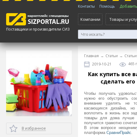
Контакты
Помощь
Добавить 
Компании
Товары и услу
Поставщики и производители СИЗ
Главная
→
Статьи
→
Статьи
465 
2019-10-21
Как купить все 
сделать его
Чтобы получать удоволь
нужно его обустроить со
внимание уделять не то
касающихся дизайна, но
воплотить в жизнь все за
товары для дома лучше 
получится грамотно сочетат
В этом вопросе неоценим
В избранное
платформа
СравниПрайс
.