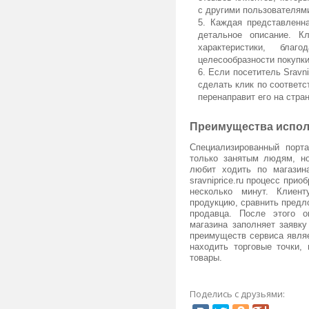
с другими пользователям
Каждая представленна
детальное описание. К
характеристики, бла
целесообразности покупки
Если посетитель Sravni
сделать клик по соответ
перенаправит его на стра
Преимущества испол
Специализированный порта
только занятым людям, но
любит ходить по магазин
sravniprice.ru процесс при
несколько минут. Клиен
продукцию, сравнить предл
продавца. После этого о
магазина заполняет заявк
преимуществ сервиса явля
находить торговые точки,
товары.
Поделись с друзьями: