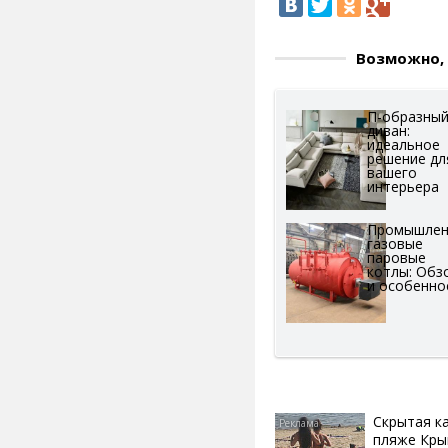
Возможно, 
П-образны
диван:
идеальное
решение дл
вашего
интерьера
Промышле
газовые
паровые
котлы: Обз
и особенно
Скрытая к
пляже Кры