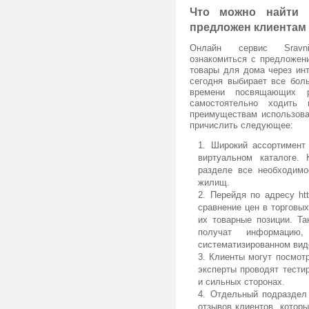
Что можно найти 
предложен клиентам
Онлайн сервис SravniP
ознакомиться с предложен
товары для дома через инт
сегодня выбирает все бол
времени посвящающих 
самостоятельно ходить
преимуществам использова
причислить следующее:
Широкий ассортимент
виртуальном каталоге.
разделе все необходимо
жилищ.
Перейдя по адресу http
сравнение цен в торговы
их товарные позиции. Та
получат информацию
систематизированном вид
Клиенты могут посмотр
эксперты проводят тести
и сильных сторонах.
Отдельный подраздел 
отзывов клиентов, котор