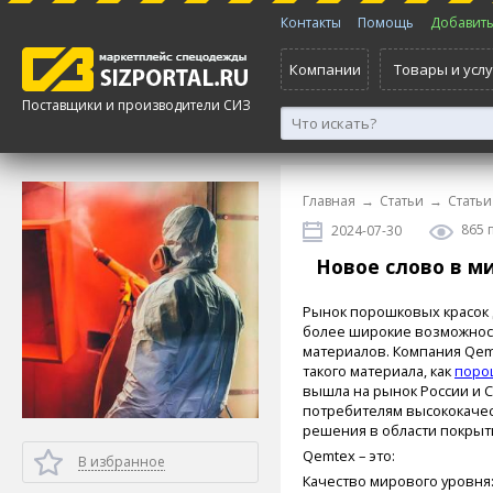
Контакты
Помощь
Добавить 
Компании
Товары и услу
Поставщики и производители СИЗ
Главная
→
Статьи
→
Статьи
865 
2024-07-30
Новое слово в м
Рынок порошковых красок 
более широкие возможнос
материалов. Компания Qem
такого материала, как
поро
вышла на рынок России и 
потребителям высококаче
решения в области покрыт
Qemtex – это:
В избранное
Качество мирового уровня: