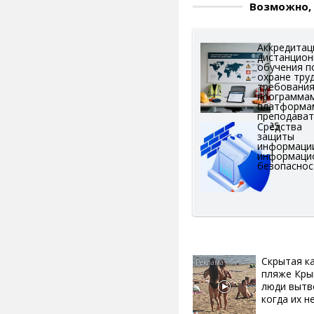
Возможно, 
Аккредитац
дистанцион
обучения п
охране труд
требования
программа
платформа
преподава
2025
Средства
защиты
информаци
информаци
безопаснос
Скрытая к
пляже Кры
люди вытв
когда их не