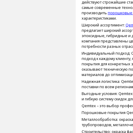
действуют строжайшие ста
самые современные технол
производить
порошковые
характеристиками.
Широкий ассортимент:
Qem
предлагает широкий ассор
эпоксидные, гибридные и д
компания представлены цв
потребности разных отра
Индивидуальный подход: 
подход к каждому клиенту
покрытия для конкретных 
оказывают техническую под
материалов до оптимизаци
Надежная логистика: Qem
поставки по всем регионам
Выгодные условия: Qemtex
и гибкую систему скидок д
Qemtex – это выбор профе
Порошковые покрытия Qemt
Металлообработка: окраска
трубопроводов, металлоче
Строительство: окраска фа