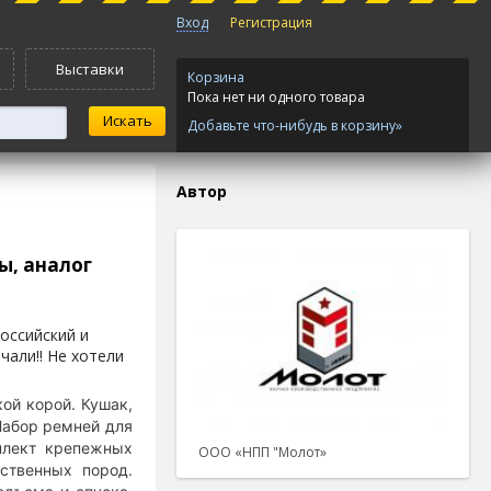
Вход
Регистрация
Выставки
Корзина
Пока нет ни одного товара
Добавьте что-нибудь в корзину»
Автор
ы, аналог
оссийский и
чали!!
Не хотели
ой корой. Кушак,
Набор ремней для
плект крепежных
ООО «НПП "Молот»
ственных пород.