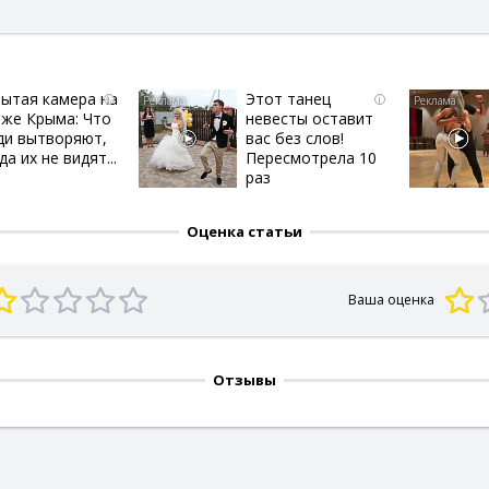
ытая камера на
Этот танец
i
i
яже Крыма: Что
невесты оставит
ди вытворяют,
вас без слов!
да их не видят...
Пересмотрела 10
раз
Оценка статьи
Ваша оценка
Отзывы