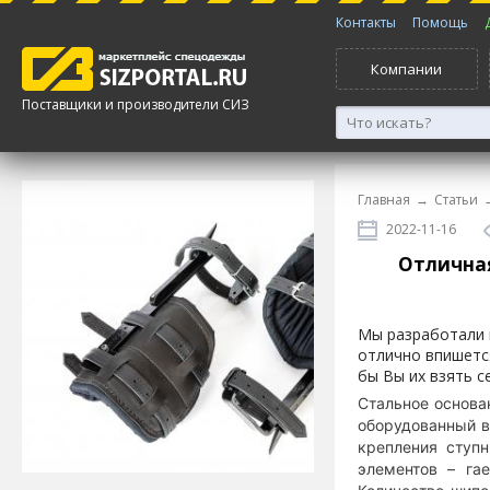
Контакты
Помощь
Компании
Поставщики и производители СИЗ
Главная
→
Статьи
2022-11-16
Отличная
Мы разработали 
отлично впишетс
бы Вы их взять с
Стальное основа
оборудованный в
крепления ступ
элементов – гае