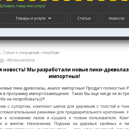
Добавить товар или услугу!
Товары и услуги
Статьи
Новости
→
Статьи о спецодежде, спецобуви
489 просмотров
 новость! Мы разработали новые пики-древолаз
импортных!
новые пики-древолазы, аналог импортных!
Продукт полностью Р
я в программу импортозамещения.
Таких Вы еще нигде не встре
ебе на попробовать))?!
ние с супортом, комплект шипов для деревьев с толстой и тонк
спомогательными ремнями для предварительного крепления. 
ни к основанию лазов и кушака к голени пользователя. Ком
к и винтов.
Назначение: Подъем на деревья хвойных и ли