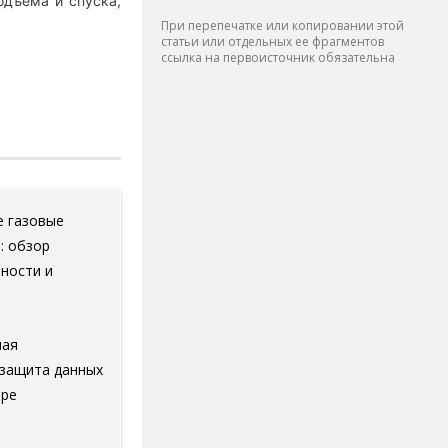
одъема и спуска,
При перепечатке или копировании этой
статьи или отдельных ее фрагментов
ссылка на первоисточник обязательна
 газовые
: обзор
ности и
ная
 защита данных
ире