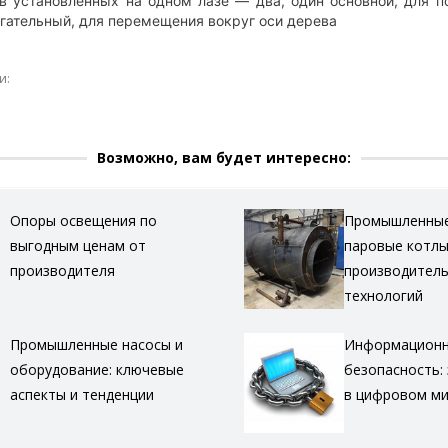
в установленных на одном лазе — два, один основной, для п
гательный, для перемещения вокруг оси дерева
и:
Возможно, вам будет интересно:
Опоры освещения по
Промышленные
выгодным ценам от
паровые котлы
производителя
производитель
технологий
Промышленные насосы и
Информацион
оборудование: ключевые
безопасность:
аспекты и тенденции
в цифровом м