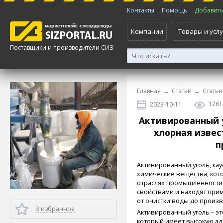
Контакты
Помощь
Добавить 
Компании
Товары и услу
Поставщики и производители СИЗ
Главная
→
Статьи
→
Статьи
1261
2023-10-11
Активированный у
хлорная извес
п
Активированный уголь, каус
химические вещества, кот
отраслях промышленности 
свойствами и находят при
от очистки воды до произ
В избранное
Активированный уголь – э
который имеет высокую ад