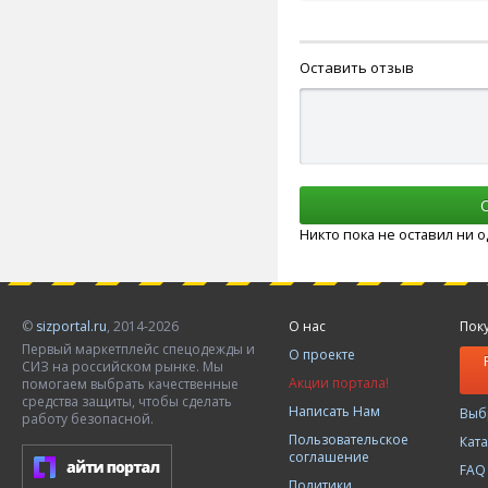
Оставить отзыв
Никто пока не оставил ни 
©
sizportal.ru
, 2014-2026
О нас
Пок
Первый маркетплейс спецодежды и
О проекте
СИЗ на российском рынке. Мы
Акции портала!
помогаем выбрать качественные
средства защиты, чтобы сделать
Написать Нам
Выб
работу безопасной.
Пользовательское
Кат
соглашение
FAQ
Политики