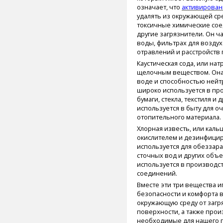
означает, что
активирован
удалять из окружающей ср
токсичные химические сое
другие загрязнители. Он ч
воды, фильтрах для воздух
отравлений и расстройств
Каустическая сода, или нат
щелочным веществом. Она
воде и способностью нейт
широко используется в пр
бумаги, стекла, текстиля и 
используется в быту для оч
отопительного материала.
Хлорная известь, или каль
окислителем и дезинфици
используется для обеззар
сточных вод и других объе
используется в производст
соединений.
Вместе эти три вещества 
безопасности и комфорта 
окружающую среду от загр
поверхности, а также про
необходимые для нашего 