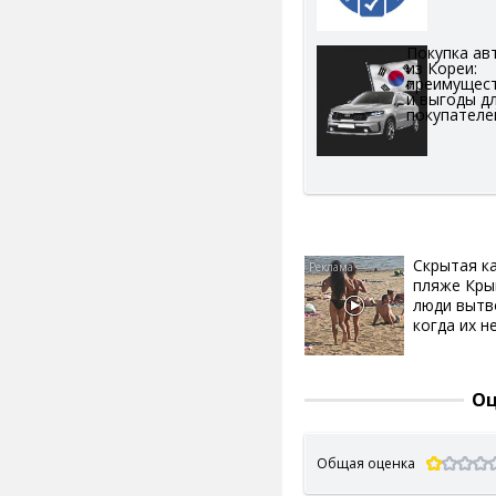
Покупка ав
из Кореи:
преимущес
и выгоды д
покупателе
Скрытая к
пляже Кры
люди вытв
когда их не
Оц
Общая оценка