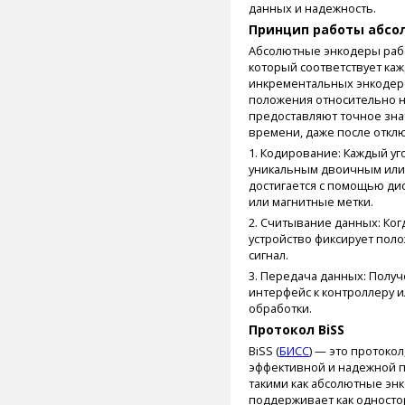
данных и надежность.
Принцип работы абсо
Абсолютные энкодеры рабо
который соответствует каж
инкрементальных энкодер
положения относительно н
предоставляют точное зн
времени, даже после откл
1. Кодирование: Каждый уг
уникальным двоичным или
достигается с помощью ди
или магнитные метки.
2. Считывание данных: Ко
устройство фиксирует пол
сигнал.
3. Передача данных: Полу
интерфейс к контроллеру и
обработки.
Протокол BiSS
BiSS (
БИСС
) — это протоко
эффективной и надежной п
такими как абсолютные эн
поддерживает как односто