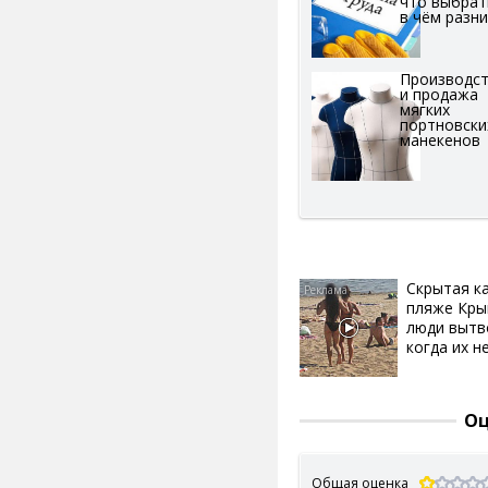
что выбрат
в чём разн
Производс
и продажа
мягких
портновски
манекенов
Скрытая к
пляже Кры
люди вытв
когда их не
Оц
Общая оценка