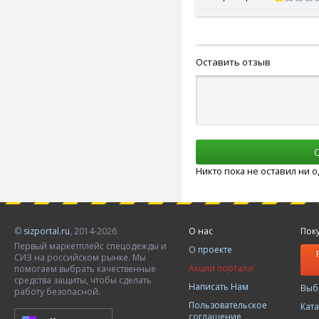
Оставить отзыв
Никто пока не оставил ни 
©
sizportal.ru
, 2014-2026
О нас
Пок
Первый маркетплейс спецодежды и
О проекте
СИЗ на российском рынке. Мы
Акции портала!
помогаем выбрать качественные
средства защиты, чтобы сделать
Написать Нам
Выб
работу безопасной.
Пользовательское
Кат
соглашение