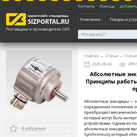
Контакты
Помощь
Добавить 
Компании
Товары и услу
Поставщики и производители СИЗ
Главная
→
Статьи
→
Статьи
289 
2025-06-30
Абсолютные энк
Принципы работы
п
Абсолютные энкодеры — эт
определения положения об
преобразуют механическо
которые могут быть интер
устройствами. Одним из п
В избранное
абсолютных энкодеров являет
Synchronous), который об