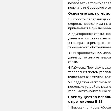
позволяет не только пере
получать информацию о со
Основные характерист
1. Скорость передачи данн
скорость передачи данных,
применения в динамичных
2. Двусторонняя связь: Пр
данные о положении, но и
энкодера, например, о ег
технического обслуживани
3. Синхронность: BiSS ис
данных, что снижает веро
связи.
4. Гибкость: Протокол мож
требования систем управл
решением для многих при
5. Поддержка нескольких у
несколько устройств к одн
упрощает конфигурацию си
Преимущества исполь
с протоколом BiSS
1. Высокая точность: Абс