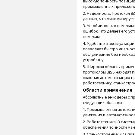
высокую точность позицио
промышленных приложени
2. Надежность: Протокол 
данных, что минимизирует
3. Устойчивость к помехам
ошибок, что делает его у
помехам.
4. Удобство в эксплуатаци
позволяет быстро диагнос
обслуживание без необход
устройству.
5. Широкая область приме
протоколом BiSS находят 
включая автоматизацию п
робототехнику, станкостро
Области применения
Абсолютные энкодеры с пр
следующих областях:
1. Промышленная автомати
движения в автоматизиро
2. Робототехника: В систе
обеспечения точности ман
3. Станкостроение: Для п