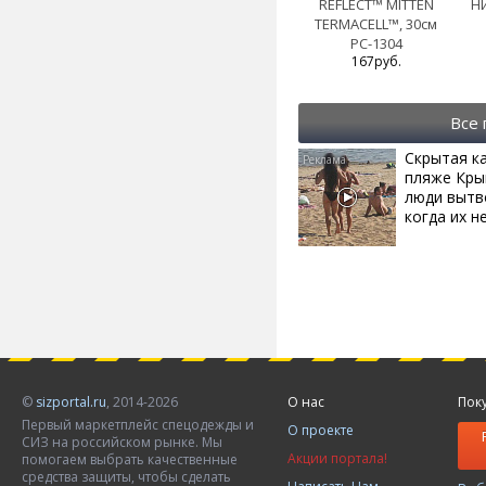
REFLECT™ MITTEN
Н
TERMACELL™, 30см
PC-1304
167руб.
Все
Скрытая к
пляже Кры
люди вытв
когда их не
©
sizportal.ru
, 2014-2026
О нас
Пок
Первый маркетплейс спецодежды и
О проекте
СИЗ на российском рынке. Мы
Акции портала!
помогаем выбрать качественные
средства защиты, чтобы сделать