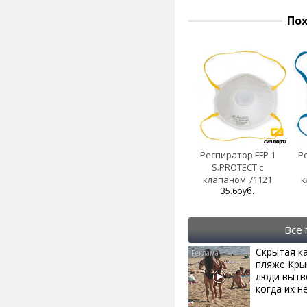
По
Респиратор FFP 1
Р
S.PROTECT с
клапаном 71121
к
35.6руб.
Все
Скрытая к
пляже Кры
люди вытв
когда их не