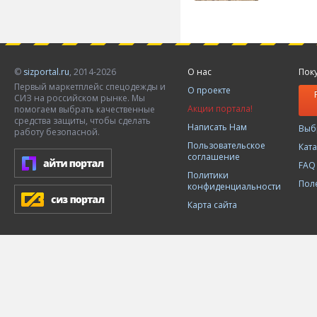
©
sizportal.ru
, 2014-2026
О нас
Пок
Первый маркетплейс спецодежды и
О проекте
СИЗ на российском рынке. Мы
Акции портала!
помогаем выбрать качественные
средства защиты, чтобы сделать
Написать Нам
Выб
работу безопасной.
Пользовательское
Кат
соглашение
FAQ
Политики
Пол
конфиденциальности
Карта сайта