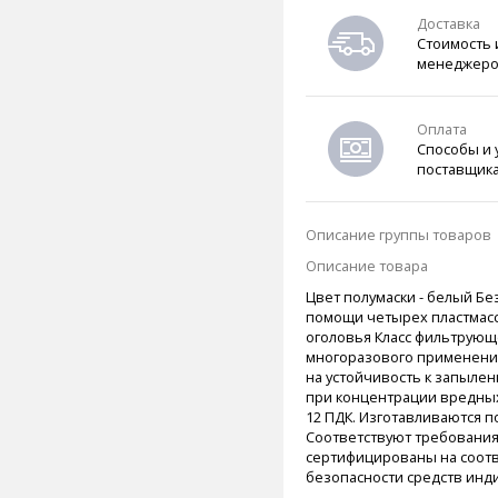
Доставка
Стоимость 
менеджеро
Оплата
Способы и 
поставщик
Описание группы товаров
Описание товара
Цвет полумаски - белый
Без
помощи четырех пластмасс
оголовья
Класс фильтрующ
многоразового применени
на устойчивость к запыле
при концентрации вредных
12 ПДК.
Изготавливаются по 
Соответствуют требованиям
сертифицированы на соотв
безопасности средств ин