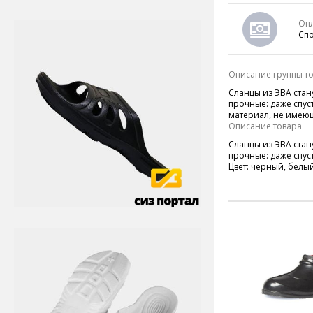
Оп
Спо
Описание группы т
Сланцы из ЭВА стан
прочные: даже спус
материал, не имею
Описание товара
Сланцы из ЭВА стан
прочные: даже спуст
Цвет: черный, белый