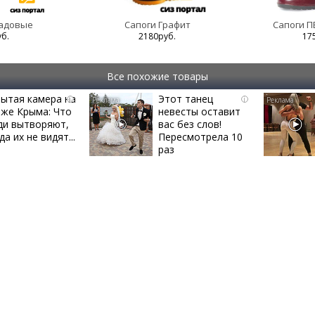
садовые
Сапоги Графит
Сапоги П
уб.
2180руб.
17
Все похожие товары
ытая камера на
Этот танец
i
i
яже Крыма: Что
невесты оставит
ди вытворяют,
вас без слов!
да их не видят...
Пересмотрела 10
раз