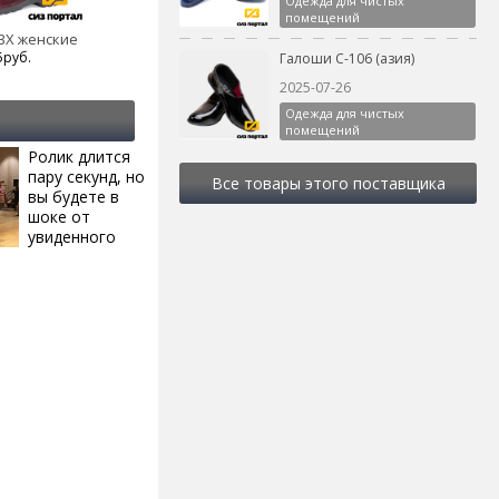
Одежда для чистых
помещений
ВХ женские
5руб.
Галоши С-106 (азия)
2025-07-26
Одежда для чистых
помещений
Ролик длится
i
пару секунд, но
Все товары этого поставщика
вы будете в
шоке от
увиденного