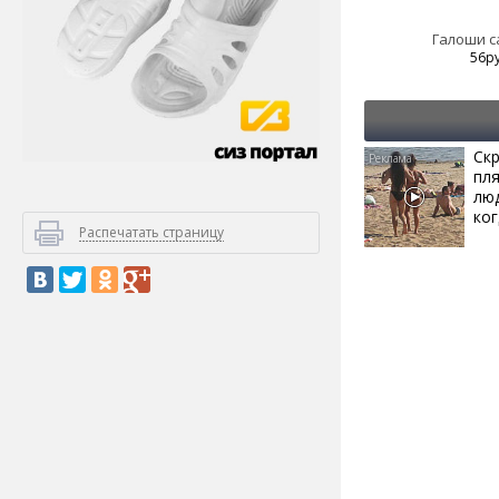
Галоши 
56р
Скр
пл
лю
ког
Распечатать страницу