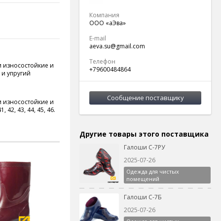
Компания
ООО «аЭва»
E-mail
aeva.su@gmail.com
Телефон
и износостойкие и
+79600484864
 и упругий
Сообщение поставщику
и износостойкие и
42, 43, 44, 45, 46.
Другие товары этого поставщика
Галоши С-7РУ
2025-07-26
Одежда для чистых
помещений
Галоши С-7Б
2025-07-26