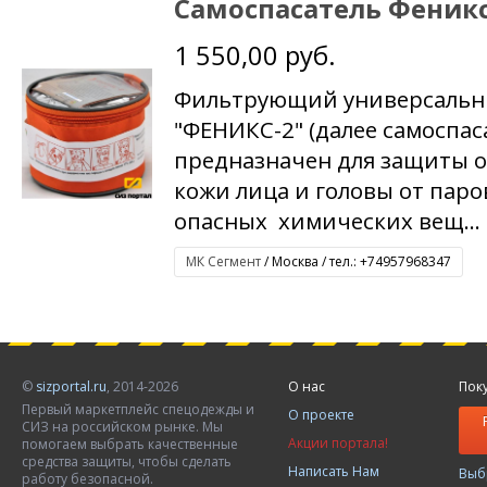
Самоспасатель Феникс
1 550,00 руб.
Фильтрующий универсальн
"ФЕНИКС-2" (далее самоспас
предназначен для защиты ор
кожи лица и головы от паро
опасных химических вещ...
МК Сегмент
/ Москва / тел.: +74957968347
©
sizportal.ru
, 2014-2026
О нас
Пок
Первый маркетплейс спецодежды и
О проекте
СИЗ на российском рынке. Мы
Акции портала!
помогаем выбрать качественные
средства защиты, чтобы сделать
Написать Нам
Выб
работу безопасной.