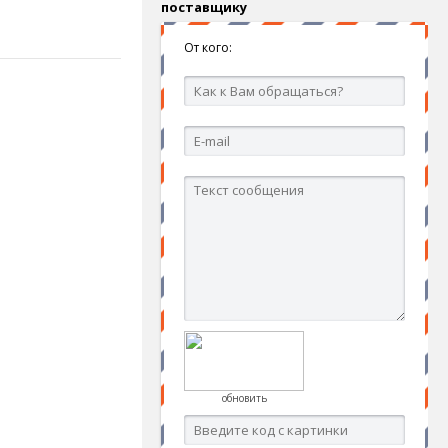
поставщику
От кого:
обновить