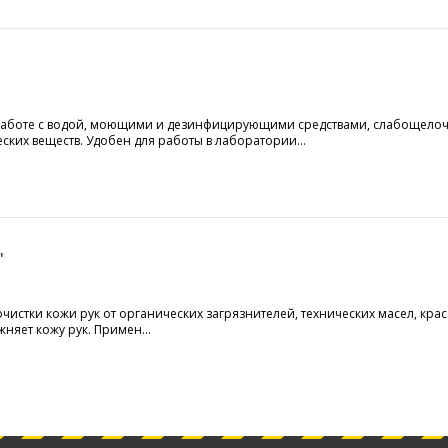
 работе с водой, моющими и дезинфицирующими средствами, слабощело
их веществ. Удобен для работы в лаборатории...
"
истки кожи рук от органических загрязнителей, технических масел, крас
жняет кожу рук. Примен...