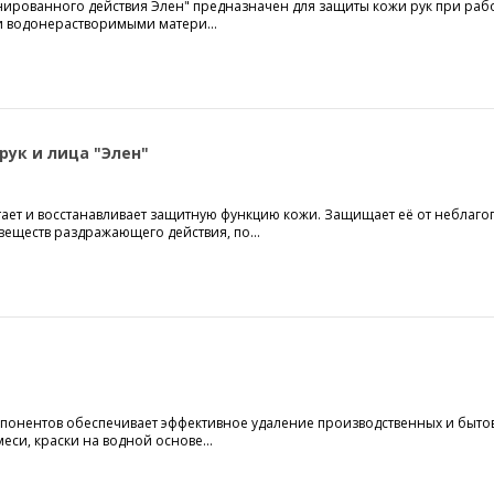
рованного действия Элен" предназначен для защиты кожи рук при рабо
ми водонерастворимыми матери...
ук и лица "Элен"
итает и восстанавливает защитную функцию кожи. Защищает её от неблаг
веществ раздражающего действия, по...
мпонентов обеспечивает эффективное удаление производственных и быто
еси, краски на водной основе...