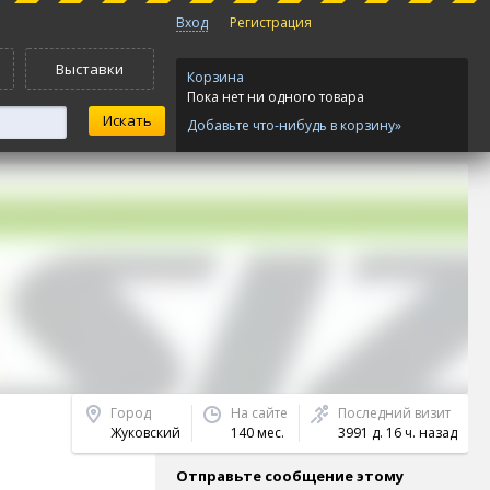
Вход
Регистрация
Выставки
Корзина
Пока нет ни одного товара
Добавьте что-нибудь в корзину»
Город
На сайте
Последний визит
Жуковский
140 мес.
3991 д. 16 ч. назад
Отправьте сообщение этому