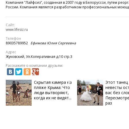
Компания "Лайфсиз", созданная в 2007 году в Белоруссси, путем реор
России. Компания является разработчиком профессиональных моющих
Сайт:
www.lifesiz.ru
Телефон
89035789952
Ефимова Юлия Сергеевна
Адрес
Жуковский, Ул.Коперативная д.10 стр.3
Расскажите о компании друзьям:
Скрытая камера на
Этот танец
i
пляже Крыма: Что
невесты ос
люди вытворяют,
вас без сло
когда их не видят...
Пересмотре
раз