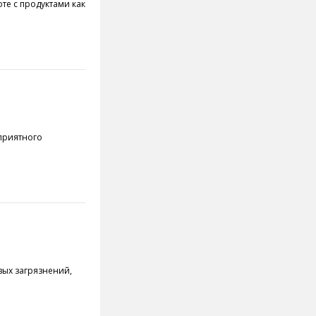
те с продуктами как
оприятного
вых загрязнений,