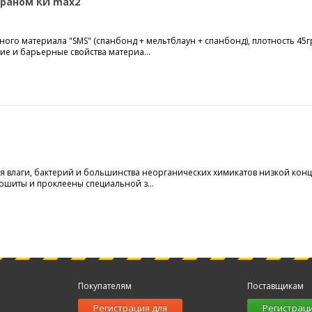
раном КИ max2
ого материала "SMS" (спанбонд + мельтблаун + спанбонд), плотность 45г
 и барьерные свойства материа...
 влаги, бактерий и большинства неорганических химикатов низкой конц
рошиты и проклеены специальной з...
Покупателям
Поставщикам
Регистрация для
Регистраци