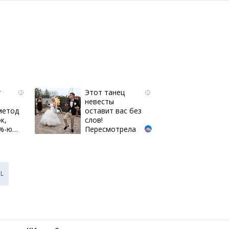
т
Этот танец
i
i
невесты
метод
оставит вас без
к,
слов!
3%-ю…
Пересмотрела
10 раз
L