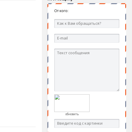
От кого:
обновить