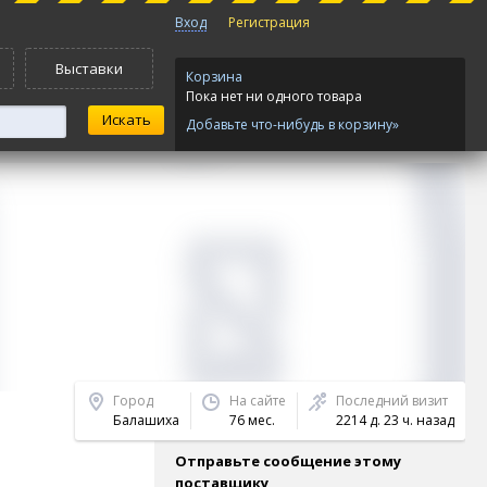
Вход
Регистрация
Выставки
Корзина
Пока нет ни одного товара
Добавьте что-нибудь в корзину»
Город
На сайте
Последний визит
Балашиха
76 мес.
2214 д. 23 ч. назад
Отправьте сообщение этому
поставщику