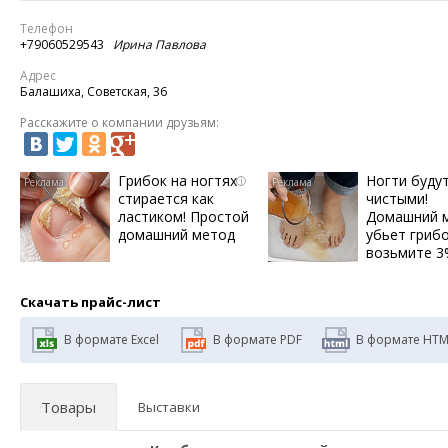
Телефон
+79060529543
Ирина Павлова
Адрес
Балашиха, Советская, 36
Расскажите о компании друзьям:
Грибок на ногтях
Ногти буду
i
стирается как
чистыми!
ластиком! Простой
Домашний 
домашний метод
убьет грибо
возьмите 
Скачать прайс-лист
В формате Excel
В формате PDF
В формате HTM
Товары
Выставки