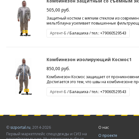
Комбинезон защитный со съемным эк
505,00 руб.
Защитный костюм с мягким стеклом из современн
мельтблауна усиливает повышенные фильтрующие
Аргент-Б
/ Балашиха / тел.: +79060529543
Комбинезон изолирующий Космос1
850,00 руб.
Комбинезон Космос защищает от проникновения
Достигается это тем, что швы на комбинезоне п
Аргент-Б
/ Балашиха / тел.: +79060529543
©
sizportal.ru
, 2014-2026
О нас
Первый маркетплейс спецодежды и СИЗ на
О проекте
российском рынке. Мы помогаем выбрать