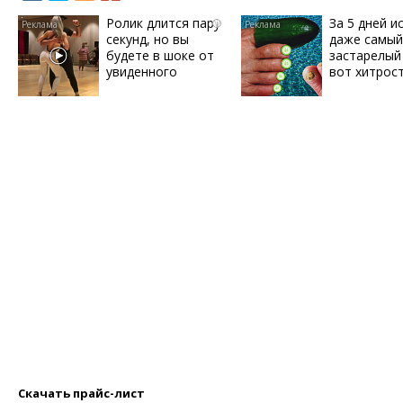
Ролик длится пару
За 5 дней и
i
секунд, но вы
даже самый
будете в шоке от
застарелый 
увиденного
вот хитрос
Скачать прайс-лист