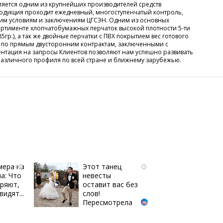
яется одним из крупнейших производителей средств
одукция проходит ежедневный, многоступенчатый контроль,
ским условиям и заключениям ЦГСЭН. Одним из основных
ортименте хлопчатобумажных перчаток высокой плотности 5-ти
с, 85гр.), а так же двойные перчатки с ПВХ покрытием вес готового
 по прямым двусторонним контрактам, заключенными с
ентация на запросы Клиентов позволяют нам успешно развивать
азличного профиля по всей стране и ближнему зарубежью.
мера на
Этот танец
i
i
а: Что
невесты
ряют,
оставит вас без
видят...
слов!
Пересмотрела
10 раз