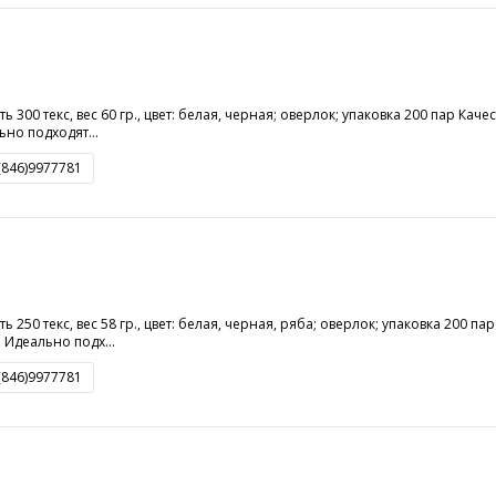
ть 300 текс, вес 60 гр., цвет: белая, черная; оверлок; упаковка 200 пар Ка
но подходят...
8(846)9977781
ь 250 текс, вес 58 гр., цвет: белая, черная, ряба; оверлок; упаковка 200 п
Идеально подх...
8(846)9977781