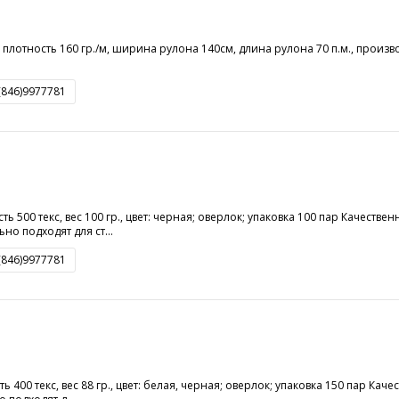
плотность 160 гр./м, ширина рулона 140см, длина рулона 70 п.м., произв
8(846)9977781
ть 500 текс, вес 100 гр., цвет: черная; оверлок; упаковка 100 пар Качеств
о подходят для ст...
8(846)9977781
ть 400 текс, вес 88 гр., цвет: белая, черная; оверлок; упаковка 150 пар Ка