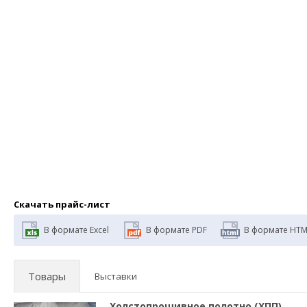
Скачать прайс-лист
В формате Excel
В формате PDF
В формате HTM
Товары
Выставки
Холстопрошивное полотно (ХПП)