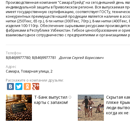
Производственная компания "СамараТрейд" на сегодняшний день явл
индивидуальной защиты в Приволжском регионе. Вся выпускаемая пр
имеет государственную сертификацию, соответствует ГОСТу, техниче
конкурентных преимуществ нашей продукции является наличие в асс
нитки (250Текс, 65 гр.), 6-ти нитки (300Текс, 70гр.), 8-ми нитки (400Тек
изделия 100-110гр. Обеспечение сырьевыми ресурсами производится
фабриками в Республике Узбекистан. Гибкое ценообразование и ори
взаимовыгодное сотрудничество с предприятиями и организациями р
Телефон
8(846)9977780; 8(846)9977781
Долгов Сергей Борисович
Адрес
Самара, Товарная улица, 2
Расскажите о компании друзьям:
Т-Банк выпустил
Скрытая ка
i
карты с запахом!
пляже Крым
люди вытво
когда их не 