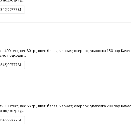
 подходят д...
8(846)9977781
ть 400 текс, вес 80 гр., цвет: белая, черная; оверлок; упаковка 150 пар Ка
но подходят...
8(846)9977781
ть 300 текс, вес 68 гр., цвет: белая, черная; оверлок; упаковка 200 пар Ка
 подходят д...
8(846)9977781