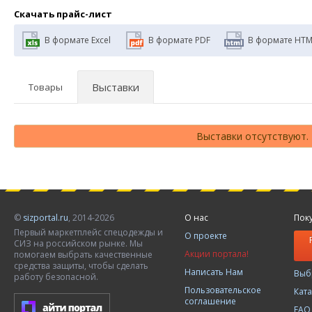
Скачать прайс-лист
В формате Excel
В формате PDF
В формате HTM
Выставки
Товары
Выставки отсутствуют.
©
sizportal.ru
, 2014-2026
О нас
Пок
Первый маркетплейс спецодежды и
О проекте
СИЗ на российском рынке. Мы
Акции портала!
помогаем выбрать качественные
средства защиты, чтобы сделать
Написать Нам
Выб
работу безопасной.
Пользовательское
Кат
соглашение
FAQ