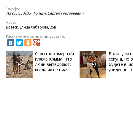
Телефон
7(3953)350205
Грищук Сергей Григорьевич
Адрес
Братск, улица Хабарова, 25в
Расскажите о компании друзьям:
Скрытая камера на
Ролик длит
i
пляже Крыма: Что
секунд, но 
люди вытворяют,
будете в ш
когда их не видят...
увиденного