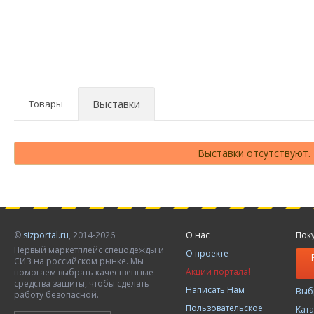
Выставки
Товары
Выставки отсутствуют.
©
sizportal.ru
, 2014-2026
О нас
Пок
Первый маркетплейс спецодежды и
О проекте
СИЗ на российском рынке. Мы
Акции портала!
помогаем выбрать качественные
средства защиты, чтобы сделать
Написать Нам
Выб
работу безопасной.
Пользовательское
Кат